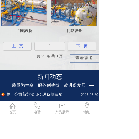
门站设备
门站设备
1
上一页
下一页
共 29 条 共 8 页
查看更多
新闻动态
—
— 质量为生命、服务创效益、改进促发展
关于公司新能源LNG设备制造项......
2023-08-30
首页
电话
产品展示
地址
1
上一页
下一页