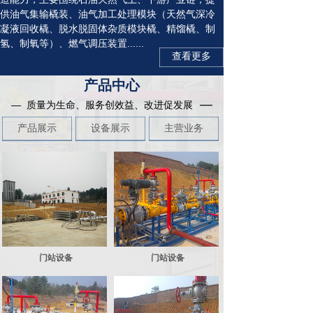
供油气集输橇装、油气加工处理模块（天然气深冷
凝液回收橇、脱水脱固体杂质模块橇、精馏橇、制
氢、制氧等）、燃气调压装置......
查看更多
产品中心
—
— 质量为生命、服务创效益、改进促发展
产品
展示
设备展示
主营业务
门站设备
门站设备